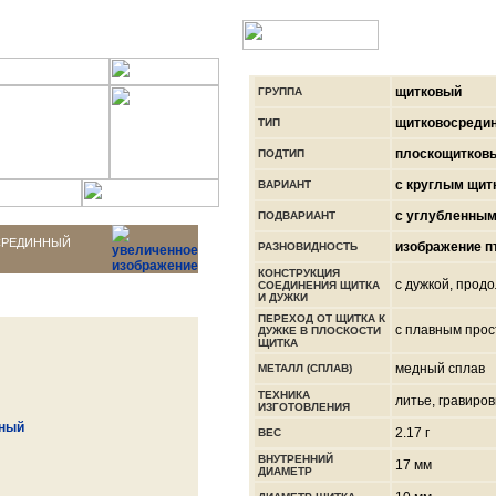
ИНФОРМАЦИЯ
щитковый
ГРУППА
щитковосреди
ТИП
плоскощитков
ПОДТИП
с круглым щит
ВАРИАНТ
с углубленным
ПОДВАРИАНТ
СРЕДИННЫЙ
изображение п
РАЗНОВИДНОСТЬ
КОНСТРУКЦИЯ
с дужкой, про
СОЕДИНЕНИЯ ЩИТКА
И ДУЖКИ
ПЕРЕХОД ОТ ЩИТКА К
с плавным про
ДУЖКЕ В ПЛОСКОСТИ
ЩИТКА
медный сплав
МЕТАЛЛ (СПЛАВ)
ТЕХНИКА
литье, гравиров
ИЗГОТОВЛЕНИЯ
2.17 г
ВЕС
ВНУТРЕННИЙ
17 мм
ДИАМЕТР