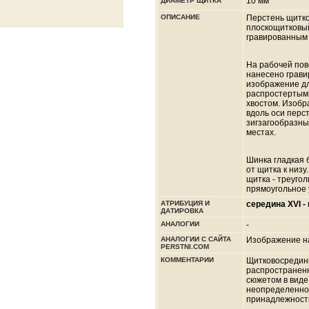
10 мм
ДИАМЕТР ЩИТКА
ОПИСАНИЕ
Перстень щитк
плоскощитковый
гравированным
На рабочей пов
нанесено грави
изображение д
распростертым
хвостом. Изоб
вдоль оси перс
зигзагообразны
местах.
Шинка гладкая 
от щитка к низ
щитка - треуго
прямоугольное 
АТРИБУЦИЯ И
середина XVI - 
ДАТИРОВКА
АНАЛОГИИ
-
АНАЛОГИИ С САЙТА
Изображение н
PERSTNI.COM
КОММЕНТАРИИ
Щитковосрединн
распространенны
сюжетом в виде
неопределенно
принадлежност