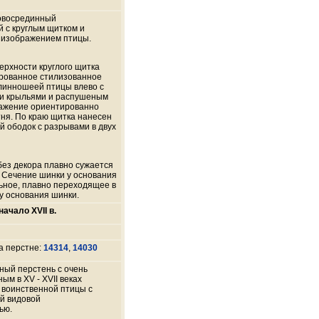
овосрединный
 с круглым щитком и
 изображением птицы.
ерхности круглого щитка
рованное стилизованное
линношеей птицы влево с
и крыльями и распушеным
ражение ориентированно
тня. По краю щитка нанесен
й ободок с разрывами в двух
без декора плавно сужается
у. Сечение шинки у основания
льное, плавно переходящее в
у основания шинки.
начало XVII в.
а перстне:
14314
,
14030
ый перстень с очень
м в XV - XVII веках
 воинственной птицы с
й видовой
ью.