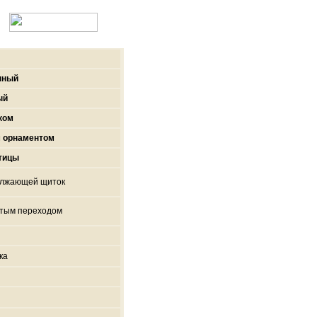
нный
ый
ком
 орнаментом
тицы
должающей щиток
стым переходом
ка