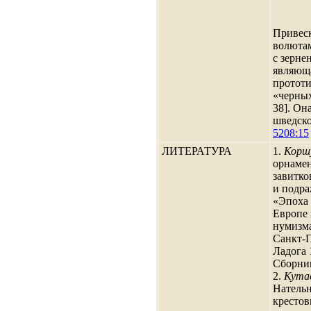
Привеск
волютам
с зерне
являющ
прототи
«черных
38]. Он
шведско
5208:15
ЛИТЕРАТУРА
1.
Коршу
орнаме
завитко
и подра
«Эпоха 
Европе 
нумизма
Санкт-П
Ладога 
Сборник
2.
Кутас
Нательн
кресто