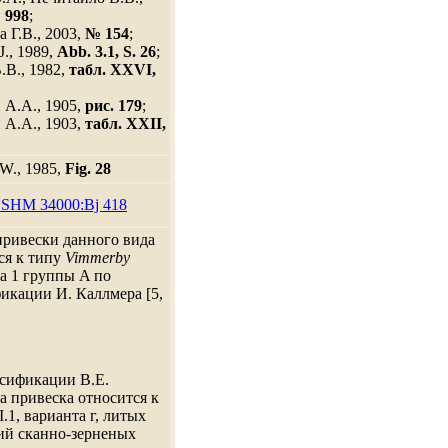
 998
;
а Г.В., 2003,
№ 154
;
J., 1989,
Abb. 3.1, S. 26
;
.В., 1982,
табл. XXVI,
А.А., 1905,
рис. 179
;
А.А., 1903,
табл. XXII,
W., 1985,
Fig. 28
 SHM 34000:Bj 418
ривески данного вида
ся к типу
Vimmerby
а 1 группы A по
икации И. Каллмера [5,
сификации В.Е.
 привеска относится к
I.1, варианта г, литых
ий сканно-зерненых