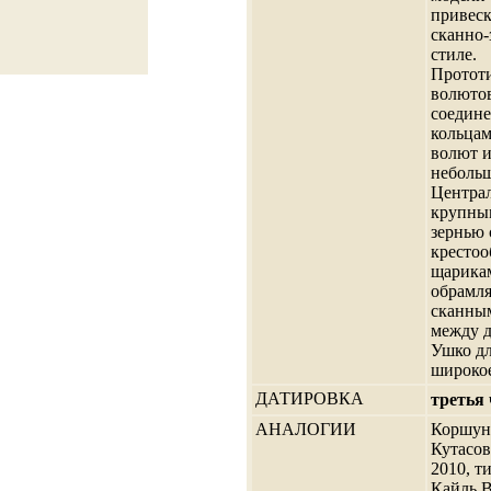
привеск
сканно-
стиле.
Прототи
волютов
соедин
кольцам
волют и
небольш
Централ
крупны
зернью
крестоо
щарика
обрамля
сканны
между д
Ушко д
широкое
ДАТИРОВКА
третья 
АНАЛОГИИ
Коршун 
Кутасов
2010, ти
Кайль В