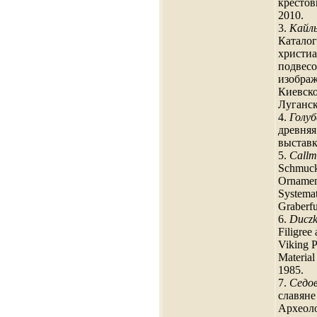
крестов
2010.
3.
Кайль
Каталог
христиа
подвесо
изображ
Киевско
Луганск
4.
Голуб
древняя
выставк
5.
Callm
Schmuck
Ornament
Systemat
Graberf
6.
Duczk
Filigree
Viking P
Material
1985.
7.
Седов
славяне
Археоло