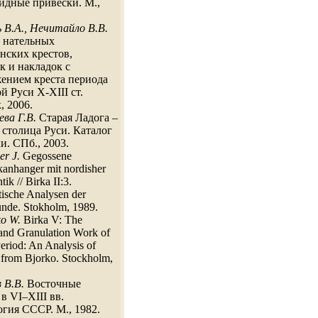
идные привески. М.,
 В.А., Нечитайло В.В.
 нательных
нских крестов,
к и накладок с
ением креста периода
й Руси X-XIII ст.
, 2006.
ева Г.В.
Старая Ладога –
 столица Руси. Каталог
и. СПб., 2003.
er J.
Gegossene
anhanger mit nordisher
ik // Birka II:3.
ische Analysen der
unde. Stokholm, 1989.
o W.
Birka V: The
 and Granulation Work of
eriod: An Analysis of
 from Bjorko. Stockholm,
 В.В.
Восточные
 в VI–XIII вв.
гия СССР. М., 1982.