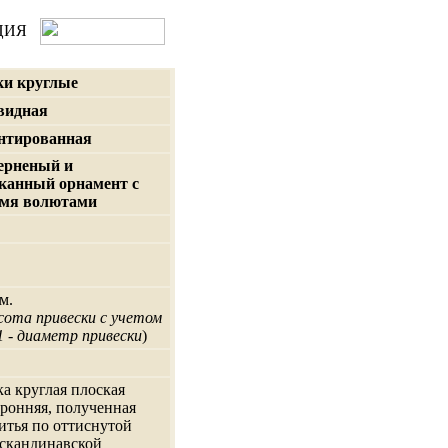
ЦИЯ
ки круглые
видная
нтированная
ерненый и
канный орнамент с
мя волютами
м.
ысота привески с учетом
1 - диаметр привески
)
а круглая плоская
ронняя, полученная
итья по оттиснутой
скандинавской