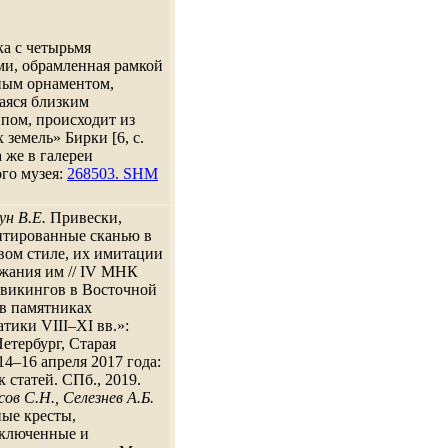
а с четырьмя
и, обрамленная рамкой
ным орнаментом,
аяся близким
пом, происходит из
 земель» Бирки [6, с.
а же в галереи
го музея:
268503. SHM
н В.Е.
Привески,
нтированные сканью в
вом стиле, их имитации
жания им // IV МНК
викингов в Восточной
в памятниках
тики VIII–XI вв.»:
етербург, Старая
14–16 апреля 2017 года:
 статей. СПб., 2019.
ов С.Н., Селезнев А.Б.
ые кресты,
включенные и