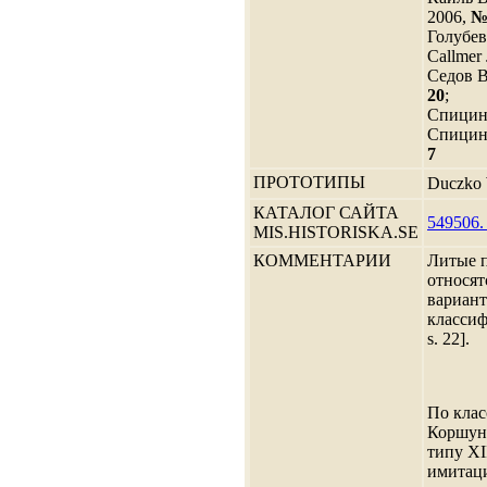
2006,
№
Голубев
Callmer 
Седов В
20
;
Спицин 
Спицин 
7
ПРОТОТИПЫ
Duczko 
КАТАЛОГ САЙТА
549506.
MIS.HISTORISKA.SE
КОММЕНТАРИИ
Литые п
относят
вариант
классиф
s. 22].
По клас
Коршуна
типу XI
имитац