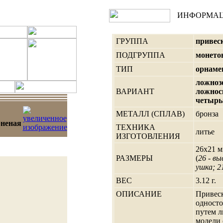
ИНФОРМА
ГРУППА
привес
ПОДГРУППА
монето
ТИП
орнаме
ложноз
ВАРИАНТ
ложнос
четырь
МЕТАЛЛ (СПЛАВ)
бронза
рненая
ТЕХНИКА
литье
ИЗГОТОВЛЕНИЯ
26х21 м
РАЗМЕРЫ
(
26 - в
ушка; 2
ВЕС
3.12 г.
ОПИСАНИЕ
Привеск
односто
путем л
модели 