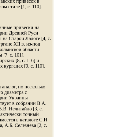
авских привесок в
ом стиле [1, с. 110].
ичные привески на
рии Древней Руси
 на Старой Ладоге [4, с.
ургане XII в. из-под
Волынской области
[7, с. 101],
рских [8, с. 116] и
 курганах [9, с. 110].
 аналог, но несколько
о диаметра с
ории Украины
твует в собрании В.А.
В.В. Нечитайло [3, с.
рактически точный
имеется в каталоге С.Н.
, А.Б. Селезнева [2, с.