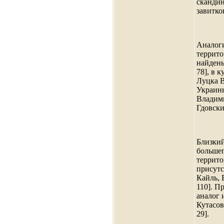
скандин
завитков
Аналог
террито
найдены
78], в к
Луцка 
Украины 
Владими
Гдовских
Близкий
большег
террит
присутс
Кайль, 
110]. П
аналог 
Кутасова
29].