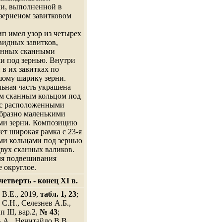
и, выполненной в
зерненом завитковом
п имел узор из четырех
идных завитков,
енных сканными
и под зернью. Внутри
 в их завитках по
ому шарику зерни.
ьная часть украшена
м сканным кольцом под
 с расположенными
бразно маленькими
ми зерни. Композицию
ет широкая рамка с 23-я
ми кольцами под зернью
вух сканных валиков.
ля подвешивания
 округлое.
четверть - конец XI в.
В.Е., 2019,
табл. 1, 23
;
 С.Н., Селезнев А.Б.,
п III, вар.2,
№ 43
;
.А., Нечитайло В.В.,